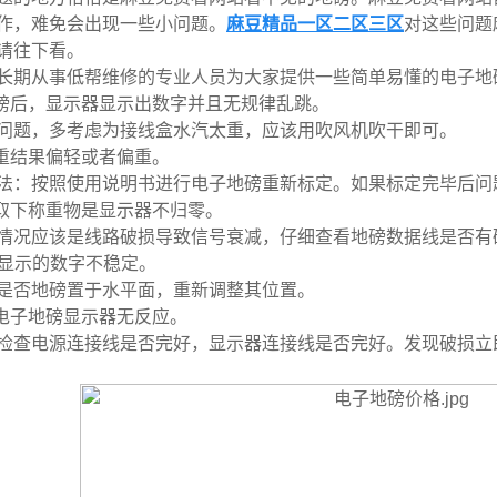
作，难免会出现一些小问题。
麻豆精品一区二区三区
对这些问题
查看更多
请往下看。
长期从事低帮维修的专业人员为大家提供一些简单易懂的电子地
地磅后，显示器显示出数字并且无规律乱跳。
问题，多考虑为接线盒水汽太重，应该用吹风机吹干即可。
称重结果偏轻或者偏重。
法：按照使用说明书进行电子地磅重新标定。如果标定完毕后问
，取下称重物是显示器不归零。
情况应该是线路破损导致信号衰减，仔细查看地磅数据线是否有
器显示的数字不稳定。
是否地磅置于水平面，重新调整其位置。
，电子地磅显示器无反应。
检查电源连接线是否完好，显示器连接线是否完好。发现破损立