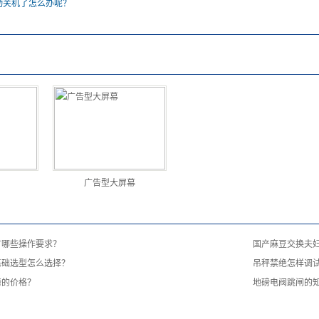
动关机了怎么办呢？
广告型大屏幕
有哪些操作要求？
国产麻豆交换夫
基础选型怎么选择？
吊秤禁绝怎样调
磅的价格？
地磅电阀跳闸的