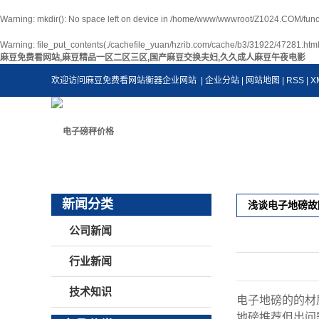
Warning
: mkdir(): No space left on device in
/home/www/wwwroot/Z1024.COM/func
Warning
: file_put_contents(./cachefile_yuan/hzrib.com/cache/b3/31922/47281.html):
麻豆免费看网站,麻豆精品一区二区三区,国产麻豆交换夫妇,久久成人麻豆午夜电影
欢迎访问麻豆免费看网站衡器企业网站
| 企业分站
|
网站地图
|
RSS
|
X
新闻分类
浅谈电子地磅故
公司新闻
行业新闻
技术知识
电子地磅的的材
地磅推荐但出问