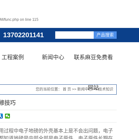
M/func.php
on line
115
13702201141
工程案例
新闻中心
联系麻豆免费看
网站
您的当前位置：
首 页
>>
新闻中心
>>
技术知识
修技巧
用过程中电子地磅的外壳基本上是不会出问题，电子
都知道地磅是内部全部是电子原件，电子原件长期在