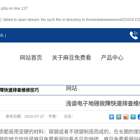
.php
on line
127
 failed to open stream: No such file or directory in
/home/www/wwwroot/Z1024.CO
ML
|
网站首页
关于麻豆免费看
产品中心
电子地磅
网站
障快速排查维修技巧
国产麻豆交换夫妇
智能称重系统
浅谈电子地磅故障快速排查维
皮带秤
发布日期：
2016-07-27
作者：
点击：
装载机电子秤
质都是用坚硬的材料：碳钢或者不锈钢制造而成的，在长期的使
衡器配件
题的地方恰恰是麻豆免费看网站看不见的地磅。麻豆免费看网站