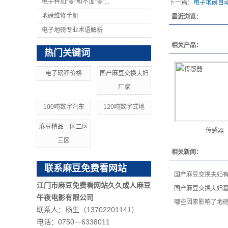
电子秤加“零”和不加“零”...
下一篇：
电子地磅自
地磅维修手册
最近浏览：
电子地磅专业术语解析
相关产品：
热门关键词
电子磅秤价格
国产麻豆交换夫妇
厂家
100吨数字汽车
120吨数字式地
麻豆精品一区二区
传感器
三区
相关新闻：
联系麻豆免费看网站
国产麻豆交换夫妇
江门市麻豆免费看网站久久成人麻豆
国产麻豆交换夫妇
午夜电影有限公司
哪些因素影响了地
联系人：杨生（13702201141）
电话：0750－6338011