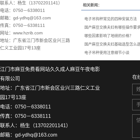
联系人：杨生（13702201141）
相关新闻：
电话：0750－6338011
邮箱：gd-ydhq@163.com
电子吊钩秤常见的四种安装方法
传真：0750－6338111
国产麻豆交换夫妇有哪些操作要
网址
：
www.hzrib.com
哪些因素影响了地磅的价格？
地址：广东省江门市新会区业兴三路
国产麻豆交换夫妇基础选型怎么
仁义工业园17号13座
电子吊秤使用注意细节小谈
江门市麻豆免费看网站久久成人麻豆午夜电影
在
有限公司
地址：广东省江门市新会区业兴三路仁义工业
园17号13座
电话：0750－6338011
传真：0750－6338111
联系人：杨生（13702201141）
邮箱：gd-ydhq@163.com