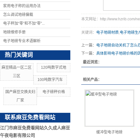
家用电子称的运用办法
怎么调试地磅偏载
本文网址：http://www.hzrib.com/ne
电子秤加“零”和不加“零”...
地磅维修手册
关键词：
电子地磅材质
,
电子地磅生
电子地磅专业术语解析
上一篇：
电子地磅自动关机了怎么
下一篇：
具体影响电子地磅价格的
热门关键词
最近浏览：
麻豆精品一区二区
120吨数字式地
三区
100吨数字汽车
相关产品：
国产麻豆交换夫妇
电子磅秤价格
厂家
联系麻豆免费看网站
江门市麻豆免费看网站久久成人麻豆
缓冲型电子地磅
午夜电影有限公司