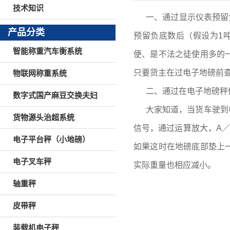
技术知识
一、通过显示仪表预留
产品分类
预留负底数后（假设为1
智能称重汽车衡系统
便、是不法之徒使用多的
只要货主在过电子地磅前查
物联网称重系统
二、通过在电子地磅秤
数字式国产麻豆交换夫妇
大家知道，当货车驶到
货物源头治超系统
信号，通过运算放大，A
电子平台秤（小地磅）
如果这时在地磅底部垫上
电子叉车秤
实际重量也相应减小。
轴重秤
皮带秤
装载机电子秤