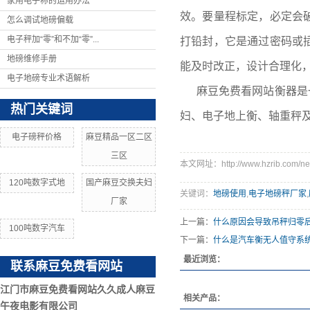
家用电子称的运用办法
效。要量程标定，必定会
怎么调试地磅偏载
电子秤加“零”和不加“零”...
打铅封，它是通过密码或
地磅维修手册
能及时改正，设计合理化
电子地磅专业术语解析
麻豆免费看网站衡器是
热门关键词
妇、电子地上衡、轴重秤
电子磅秤价格
麻豆精品一区二区
三区
本文网址：http://www.hzrib.com/ne
120吨数字式地
国产麻豆交换夫妇
关键词：
地磅使用
,
电子地磅秤厂家
,
厂家
上一篇：
什么原因会导致吊秤归零
100吨数字汽车
下一篇：
什么是汽车衡无人值守系
最近浏览：
联系麻豆免费看网站
江门市麻豆免费看网站久久成人麻豆
相关产品：
午夜电影有限公司