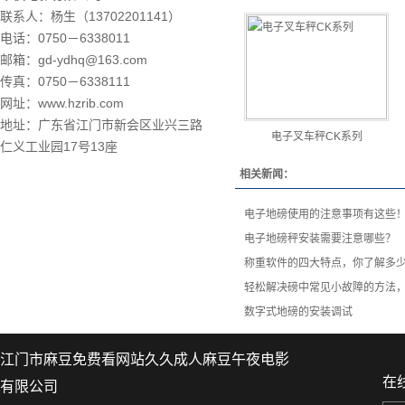
联系人：杨生（13702201141）
电话：0750－6338011
邮箱：gd-ydhq@163.com
传真：0750－6338111
网址
：
www.hzrib.com
地址：广东省江门市新会区业兴三路
电子叉车秤CK系列
仁义工业园17号13座
相关新闻：
电子地磅使用的注意事项有这些
电子地磅秤安装需要注意哪些？
称重软件的四大特点，你了解多
轻松解决磅中常见小故障的方法
数字式地磅的安装调试
江门市麻豆免费看网站久久成人麻豆午夜电影
在
有限公司