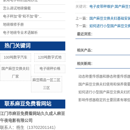
家用电子称的运用办法
关键词：
电子皮带秤维护
,
国产麻豆
怎么调试地磅偏载
电子秤加“零”和不加“零”...
上一篇：
国产麻豆交换夫妇基础安
地磅维修手册
下一篇：
如何进行小型国产麻豆交
电子地磅专业术语解析
最近浏览：
热门关键词
相关产品：
100吨数字汽车
120吨数字式地
相关新闻：
国产麻豆交换夫妇
电子磅秤价格
厂家
动态称重传感器和静态称重传感
麻豆精品一区二区
国产麻豆交换夫妇使用和保养需
三区
如何进行小型国产麻豆交换夫妇的
影响传感器稳定的主要因素有哪
联系麻豆免费看网站
江门市麻豆免费看网站久久成人麻豆
午夜电影有限公司
联系人：杨生（13702201141）