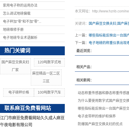
家用电子称的运用办法
本文网址：http://www.hzrib.com/ne
怎么调试地磅偏载
电子秤加“零”和不加“零”...
关键词：
国产麻豆交换夫妇
,
国产麻
地磅维修手册
上一篇：
哪些指标能反映出一台国
电子地磅专业术语解析
下一篇：
电子地磅的称重仪表出现
热门关键词
最近浏览：
国产麻豆交换夫妇
120吨数字式地
相关产品：
厂家
麻豆精品一区二区
相关新闻：
三区
电子磅秤价格
100吨数字汽车
动态称重传感器和静态称重传感
为什么要使用数字式国产麻豆交
联系麻豆免费看网站
哪些指标能反映出一台国产麻豆
电子皮带秤的维护和保养
江门市麻豆免费看网站久久成人麻豆
防爆国产麻豆交换夫妇的优点
午夜电影有限公司