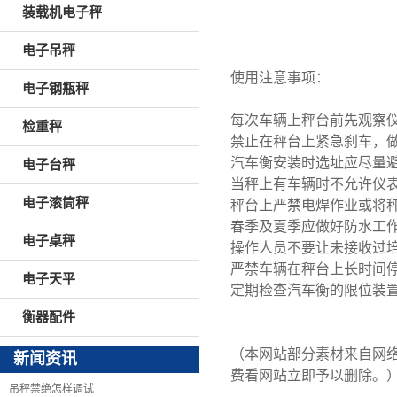
装载机电子秤
电子吊秤
使用注意事项：
电子钢瓶秤
每次车辆上秤台前先观察
检重秤
禁止在秤台上紧急刹车，
汽车衡安装时选址应尽量
电子台秤
当秤上有车辆时不允许仪
电子滚筒秤
秤台上严禁电焊作业或将
春季及夏季应做好防水工
电子桌秤
操作人员不要让未接收过
严禁车辆在秤台上长时间
电子天平
定期检查汽车衡的限位装
衡器配件
（本网站部分素材来自网
新闻资讯
费看网站立即予以删除。
吊秤禁绝怎样调试